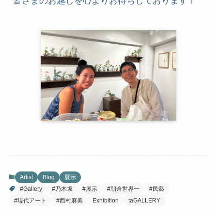
皆さまのお越しを心よりお待ちしております！
Artist
Blog
展示
#Gallery
#乃木坂
#展示
#朝倉世界一
#民藝
#現代アート
#西村麻美
Exhibition
taGALLERY