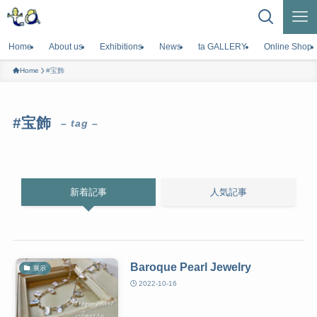
Home
About us
Exhibitions
News
ta GALLERY
Online Shop
Home
#宝飾
#宝飾
– tag –
新着記事
人気記事
Baroque Pearl Jewelry
展示
2022-10-16