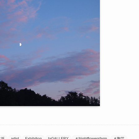
木坂
artist
Exhibition
taGALLERY
＃Nightflowersfarm
＃陶芸