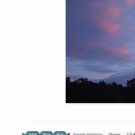
Artist
Blog
展示
#asamï nishimura
#flower
#乃