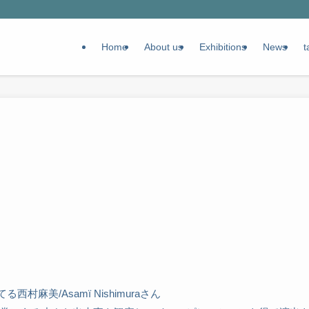
Home
About us
Exhibitions
News
t
村麻美/Asamï Nishimuraさん