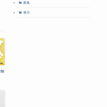
募集
展示
お知