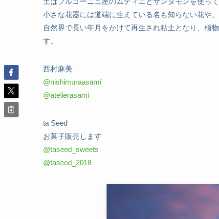
土はブルゴーニュ産のムティエとサンタモンを使って
小さな花器には道端に生えている名も知らない花や、
自然界で長い年月をかけて再生され粘土となり、植物
す。
西村麻美
@nishimuraasam
ï
@atelierasami
ta Seed
お菓子販売します
@taseed_sweets
@taseed_2018