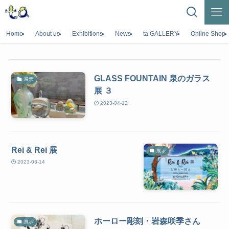
Home
About us
Exhibitions
News
ta GALLERY
Online Shop
GLASS FOUNTAIN 泉のガラス
展示
展 ３
2023-04-12
Rei & Rei 展
展示
2023-03-14
ホーロー彫刻・岩森咲季さん
展示