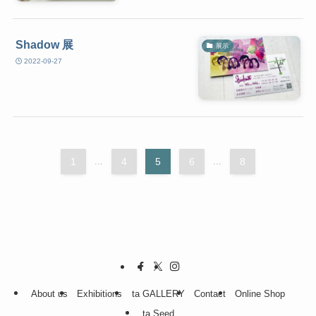
Shadow 展
展示
2022-09-27
1
...
4
5
6
...
8
About us
Exhibitions
ta GALLERY
Contact
Online Shop
ta Seed