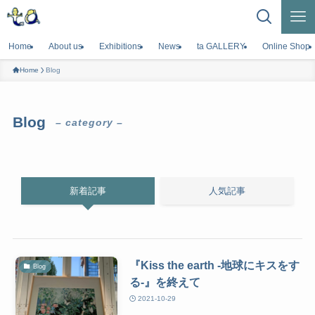
Home
About us
Exhibitions
News
ta GALLERY
Online Shop
Home
Blog
Blog
– category –
新着記事
人気記事
『Kiss the earth -地球にキスをす
Blog
る-』を終えて
2021-10-29